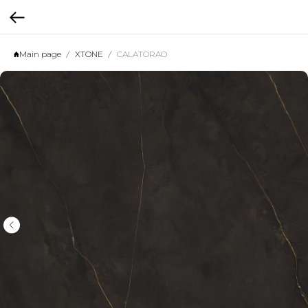
Main page
XTONE
CALATORAO