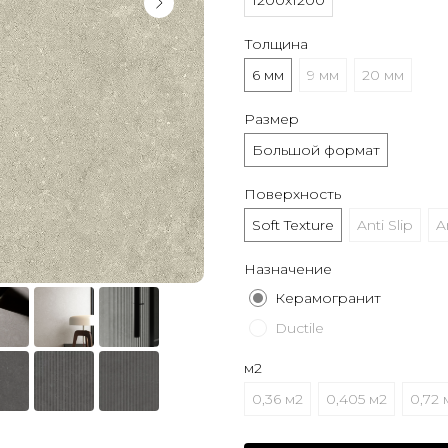
1200x1200
Толщина
6 мм
9 мм
20 мм
Размер
Большой формат
Поверхность
Soft Texture
Anti Slip
A
Назначение
Керамогранит
Ductile
м2
0,36 м2
0,405 м2
0,72 