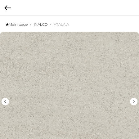
Main page
INALCO
ATALAIA