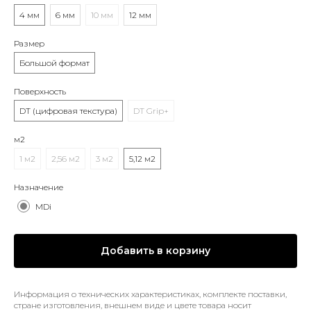
4 мм
6 мм
10 мм
12 мм
Размер
Большой формат
Поверхность
DT (цифровая текстура)
DT Grip+
м2
1 м2
2,56 м2
3 м2
5,12 м2
Назначение
MDi
Добавить в корзину
Информация о технических характеристиках, комплекте поставки,
стране изготовления, внешнем виде и цвете товара носит