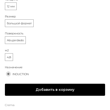
12 мм
Размер
Большой формат
Поверхность
Abujardado
м2
4,8
Назначение
INDUCTION
Добавить в корзину
Crema