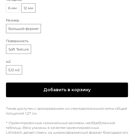
6 мм
12 мм
Размер
Большой формат
Поверхность
Soft Texture
м2
5,12 м2
Добавить в корзину
Также доступен с армированием из стекловолоконной сетки общей
толщиной 1,27 см.
* Ориентировочные номинальные размеры необработанной
таблицы. Веса указаны в качестве ориентировочных.
Lithotech делает ставку на широкоформатный формат благодаря его