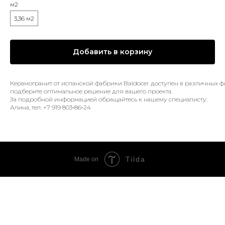
м2
3,36 м2
Добавить в корзину
Керамогранит от испанской фабрики Baldocer доступен в различных 
подберите оптимальное решение для вашего проекта.
За подробной информацией обращайтесь к нашему специалисту:
Алина, тел. +7 919 803‑86‑24
Tilda
Made on