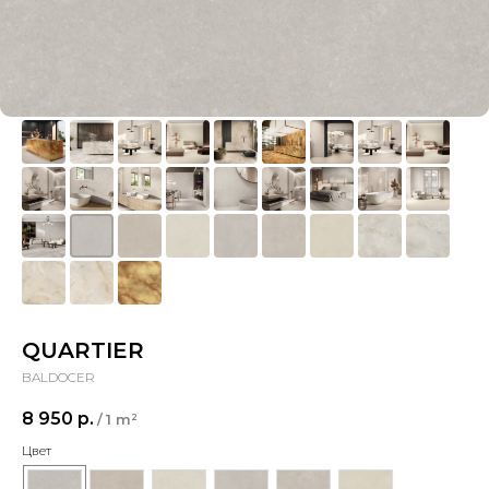
QUARTIER
BALDOCER
8 950
р.
/
1 m²
Цвет